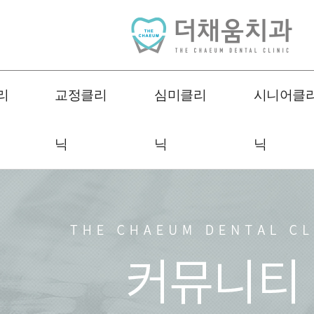
리
교정클리
심미클리
시니어클
닉
닉
닉