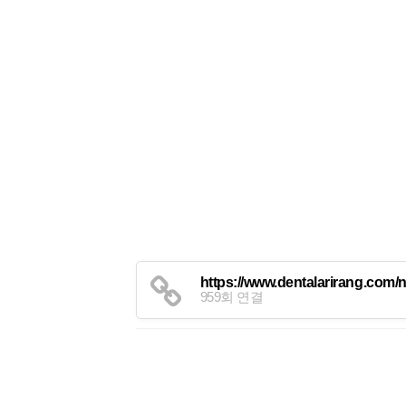
https://www.dentalarirang.com/
959회 연결