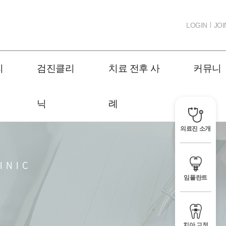
LOGIN
JOI
리
검진클리
치료 전후 사
커뮤니
닉
례
티
의료진 소개
임플란트
치아 교정