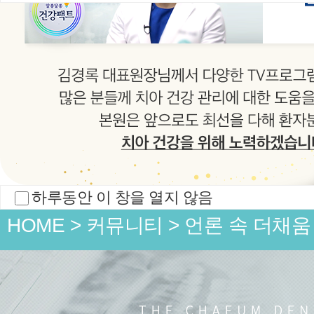
의료진소
임플란트
치아교정
개
하루동안 이 창을 열지 않음
HOME
>
커뮤니티
>
언론 속 더채움
언론 속