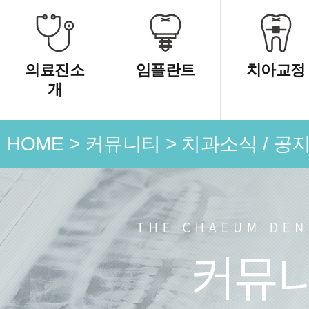
의료진소
임플란트
치아교정
개
HOME
>
커뮤니티
>
치과소식 / 공
언론 속
치과소식
치료 전