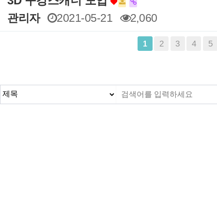
3D 구강스캐너 도입
관리자
2021-05-21
2,060
맨끝
2
3
4
5
1