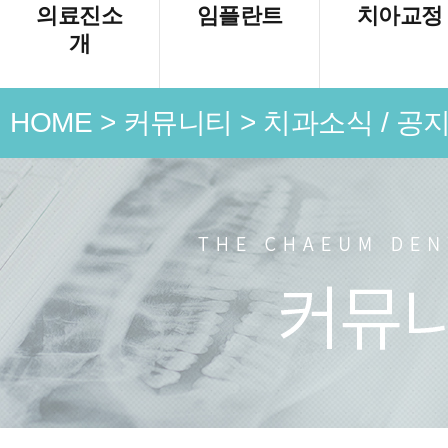
의료진소
임플란트
치아교정
개
HOME
>
커뮤니티
>
치과소식 / 공
언론 속
치과소식
치료 전