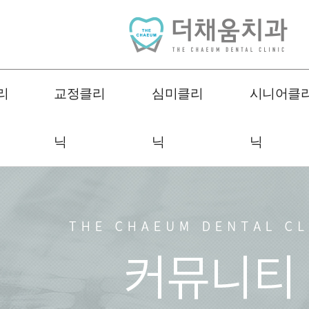
리
교정클리
심미클리
시니어클
닉
닉
닉