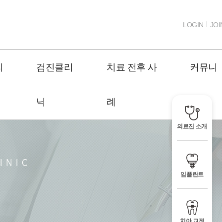
LOGIN
JOI
리
검진클리
치료 전후 사
커뮤니
닉
례
티
의료진 소개
임플란트
치아 교정