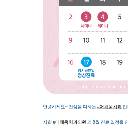
안녕하세요~ 진심을 다하는
#더채움치과
입
저희
#더채움치과의원
의 8월 진료 일정을 