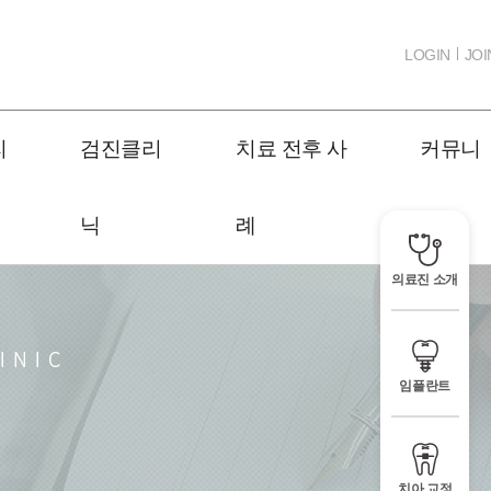
LOGIN
JOI
리
검진클리
치료 전후 사
커뮤니
닉
례
티
의료진 소개
임플란트
치아 교정