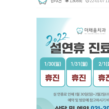
0건
1,808회
22-01-07 1