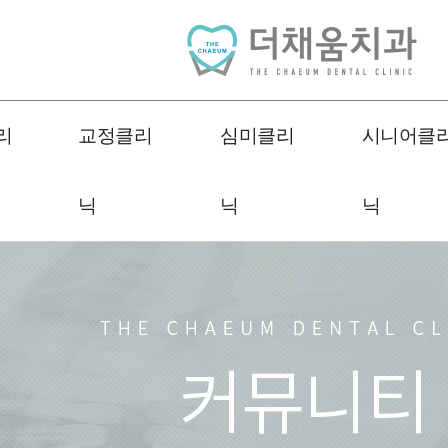
리
교정클리
심미클리
시니어클
닉
닉
닉