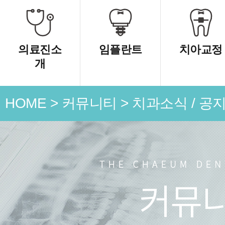
의료진소
임플란트
치아교정
개
HOME
>
커뮤니티
>
치과소식 / 공
언론 속
치과소식
치료 전