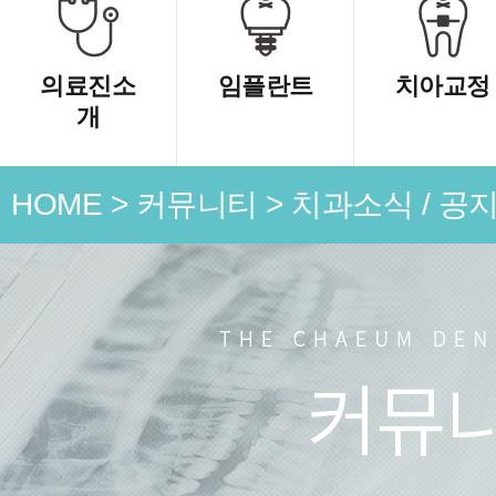
의료진소
임플란트
치아교정
개
HOME
>
커뮤니티
>
치과소식 / 공
언론 속
치과소식
치료 전