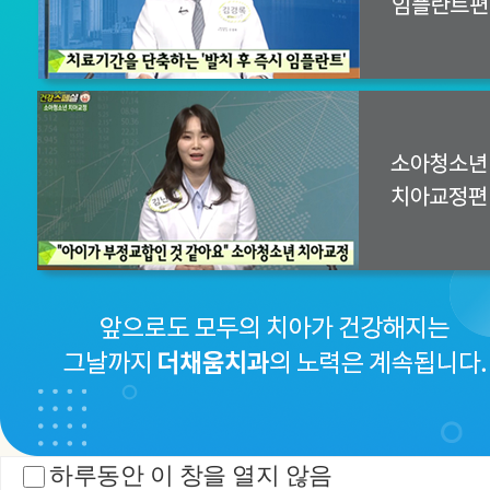
의료진소
임플란트
치아교정
개
HOME
>
커뮤니티
>
언론 속 더채움
하루동안 이 창을 열지 않음