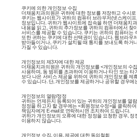
                    쿠키에 의한 개인정보 수집

                    더채움치과의원은 귀하에 대한 정보를 저장하고 수시로
                    쿠키는 웹사이트가 귀하의 컴퓨터 브라우저(넷
                    정보입니다. 귀하가 웹사이트에 접속을 하면
                    내용을 읽고, 귀하의 추가정보를 귀하의 컴퓨터
                    서비스를 제공할 수 있습니다. 쿠키는 귀하
                    또한 귀하는 쿠키에 대한 선택권이 있습니다.
                    받아들이거나, 쿠키가 설치될 때 통지를 보내도
                    가질 수 있습니다.

                    개인정보의 제3자에 대한 제공

                    더채움치과의원은 귀하의 개인정보를 <개인정
                    사용하며, 동 범위를 초과하여 이용하거나 타인
                    보다 나은 서비스 제공을 위하여 귀하의 개인
                    수 있습니다. 단, 개인정보를 제공하거나 공유할
                    개인정보의 열람/정정

                    귀하는 언제든지 등록되어 있는 귀하의 개인정
                    정정을 하고자 할 경우에는 <회원정보수정>을
                    책임자에게 E-mail로 연락하시면 조치하여 드립니다.

                    귀하가 개인정보의 오류에 대한 정정을 요청한 
                    이용하지 않습니다.

                    개인정보 수집, 이용, 제공에 대한 동의철회
