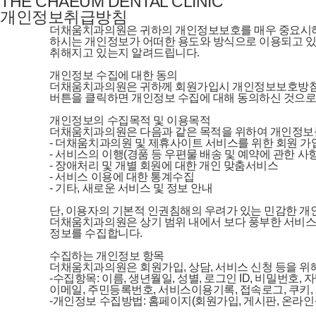
THE CHAEUM DENTAL CLINIC
개인정보취급방침
                    더채움치과의원은 귀하의 개인정보보호를 매
                    하시는 개인정보가 어떠한 용도와 방식으로 
                    취해지고 있는지 알려드립니다.

                    개인정보 수집에 대한 동의

                    더채움치과의원은 귀하께 회원가입시 개인정
                    버튼을 클릭하면 개인정보 수집에 대해 동의하신 것으로
                    개인정보의 수집목적 및 이용목적

                    더채움치과의원은 다음과 같은 목적을 위하여 개인
                    - 더채움치과의원 및 제휴사이트 서비스를 위한 회
                    - 서비스의 이행(경품 등 우편물 배송 및 예약에 관한 사항
                    - 장애처리 및 개별 회원에 대한 개인 맞춤서비스

                    - 서비스 이용에 대한 통계수집

                    - 기타, 새로운 서비스 및 정보 안내

                    단, 이용자의 기본적 인권침해의 우려가 있는 민
                    더채움치과의원은 상기 범위 내에서 보다 풍부
                    정보를 수집합니다.

                    수집하는 개인정보 항목

                    더채움치과의원은 회원가입, 상담, 서비스 신청
                    -수집항목: 이름, 생년월일, 성별, 로그인 ID, 비
                    이메일, 주민등록번호, 서비스이용기록, 접속로그, 쿠키,
                    -개인정보 수집방법: 홈페이지(회원가입, 게시판, 온