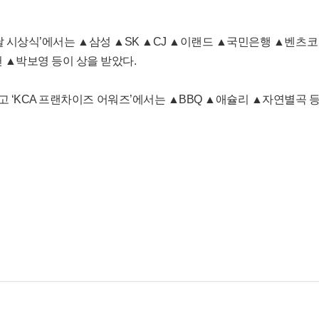
의 날 시상식’에서는 ▲삼성 ▲SK ▲CJ ▲이랜드 ▲국민은행 ▲벤츠코
 ▲박보영 등이 상을 받았다.
고 ‘KCA 프랜차이즈 어워즈’에서는 ▲BBQ ▲애슐리 ▲자연별곡 