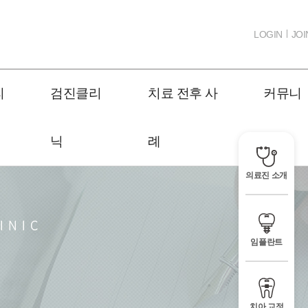
LOGIN
JOI
리
검진클리
치료 전후 사
커뮤니
닉
례
티
의료진 소개
임플란트
치아 교정