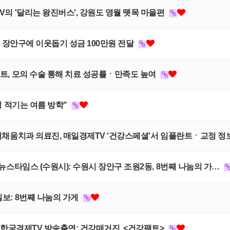
TV의 '달리는 왕진버스', 강원도 영월 뗏목 마을편
 수원 장안구에 이웃돕기 성금 100만원 전달
플란트, 모의 수술 통해 치료 성공률ㆍ만족도 높여
교정 적기는 여름 방학"
스, 더채움치과 의료진, 매일경제TV '건강스페셜'서 임플란트ㆍ교정 
중앙뉴스타임스 (수원시): 수원시 장안구 조원2동, 8번째 나눔의 가…
일보: 8번쨰 나눔의 가게
장, 한국경제TV 방송출연: 건강매거진, <건강팩트>