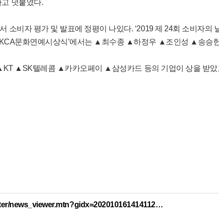
라고 덧붙였다.
 소비자 평가 및 발표에 정평이 나있다. ‘2019 제 24회 소비자
 ‘KCA문화연예시상식’에서는 ▲최수종 ▲하정우 ▲조인성 ▲송승헌
해 ▲KT ▲SK텔레콤 ▲카카오페이 ▲삼성카드 등의 기업이 상을 받았
enter/news_viewer.mtn?gidx=202010161414112…