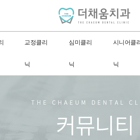
리
교정클리
심미클리
시니어클
닉
닉
닉