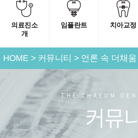
의료진소
임플란트
치아교정
개
HOME
>
커뮤니티
>
언론 속 더채움
언론 속
치과소식
치료 전