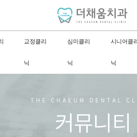
리
교정클리
심미클리
시니어클
닉
닉
닉