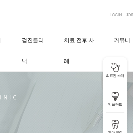
LOGIN
JOI
리
검진클리
치료 전후 사
커뮤니
닉
례
티
의료진 소개
임플란트
치아 교정