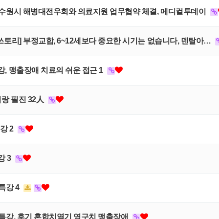
의원, 수원시 해병대전우회와 의료지원 업무협약 체결, 메디컬투데이
 올쓰토리] 부정교합, 6~12세보다 중요한 시기는 없습니다, 덴탈아…
특강, 맹출장애 치료의 쉬운 접근 1
리랑 필진 32人
강 2
강 3
상특강 4
 임상특강, 후기 혼합치열기 영구치 맹출장애