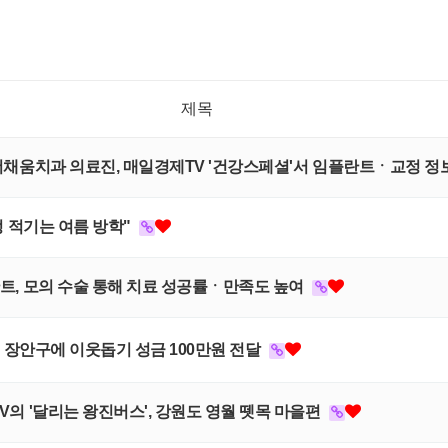
제목
스, 더채움치과 의료진, 매일경제TV '건강스페셜'서 임플란트ㆍ교정 
교정 적기는 여름 방학"
플란트, 모의 수술 통해 치료 성공률ㆍ만족도 높여
 수원 장안구에 이웃돕기 성금 100만원 전달
TV의 '달리는 왕진버스', 강원도 영월 뗏목 마을편