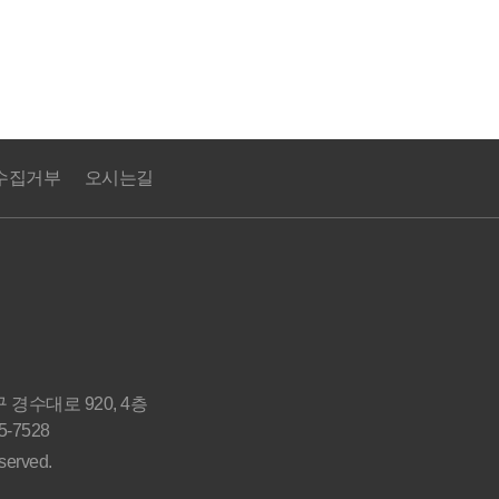
수집거부
오시는길
수대로 920, 4층
5-7528
served.