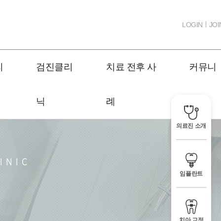
LOGIN
JOI
리
검진클리
치료 전후 사
커뮤니
닉
례
티
의료진 소개
임플란트
치아 교정