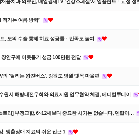
스, 더채움치과 의료진, 매일경제TV '건강스페셜'서 임플란트ㆍ교정 
교정 적기는 여름 방학"
플란트, 모의 수술 통해 치료 성공률ㆍ만족도 높여
 수원 장안구에 이웃돕기 성금 100만원 전달
TV의 '달리는 왕진버스', 강원도 영월 뗏목 마을편
의원, 수원시 해병대전우회와 의료지원 업무협약 체결, 메디컬투데이
 올쓰토리] 부정교합, 6~12세보다 중요한 시기는 없습니다, 덴탈아…
특강, 맹출장애 치료의 쉬운 접근 1