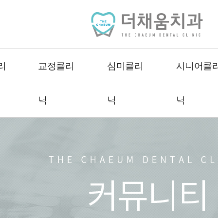
리
교정클리
심미클리
시니어클
닉
닉
닉