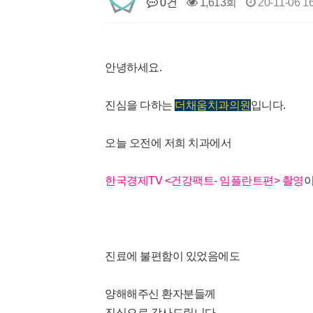
0건
1,613회
20-11-06 1
안녕하세요.
진심을 다하는
더채움치과의원
입니다.
오늘 오전에 저희 치과에서
한국경제TV <건강팩트- 임플란트편> 촬영
진료에 불편함이 있었음에도
양해해주신 환자분들께
진심으로 감사드립니다.