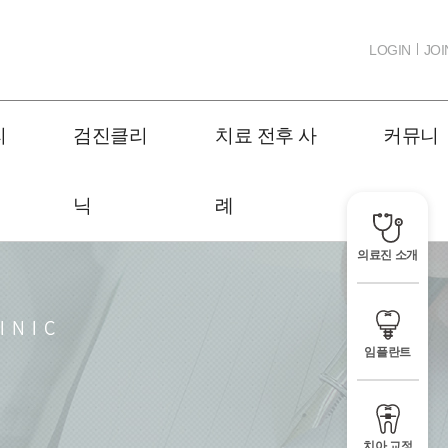
LOGIN
JOI
리
검진클리
치료 전후 사
커뮤니
닉
례
티
의료진 소개
임플란트
치아 교정