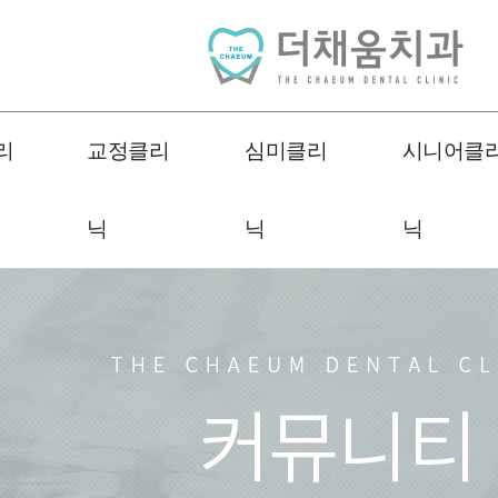
리
교정클리
심미클리
시니어클
닉
닉
닉