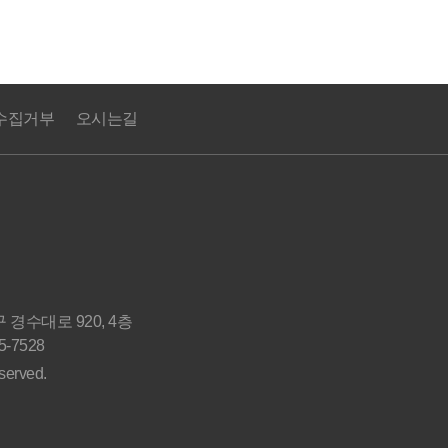
수집거부
오시는길
수대로 920, 4층
5-7528
served.